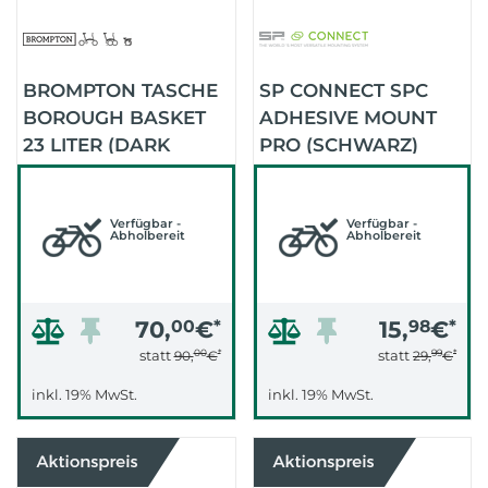
BROMPTON TASCHE
SP CONNECT SPC
BOROUGH BASKET
ADHESIVE MOUNT
23 LITER (DARK
PRO (SCHWARZ)
GREY)
Verfügbar -
Verfügbar -
Abholbereit
Abholbereit
70,
00
€
*
15,
98
€
*
00
*
99
*
statt
statt
90,
€
29,
€
inkl. 19% MwSt.
inkl. 19% MwSt.