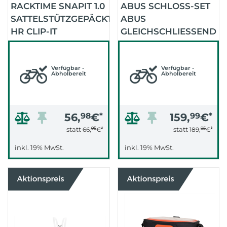
RACKTIME SNAPIT 1.0
ABUS SCHLOSS-SET
SATTELSTÜTZGEPÄCKTRÄGER-
ABUS
HR CLIP-IT
GLEICHSCHLIESSEND I
(SCHWARZ)
:SY E-BIKE
Verfügbar -
Verfügbar -
Abholbereit
Abholbereit
56,
98
€
*
159,
99
€
*
95
*
95
*
statt
statt
66,
€
189,
€
inkl. 19% MwSt.
inkl. 19% MwSt.