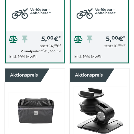
Verfügbar -
Verfügbar -
Abholbereit
Abholbereit
5,
00
€
*
5,
00
€
*
99
*
99
*
statt
statt
14,
€
10,
€
00
*
Grundpreis
1,
€
/ 100 ml
inkl. 19% MwSt.
inkl. 19% MwSt.