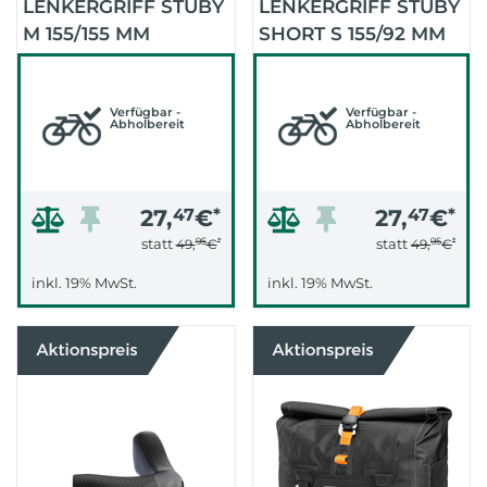
LENKERGRIFF STUBY
LENKERGRIFF STUBY
M 155/155 MM
SHORT S 155/92 MM
(SCHWARZ)
(SCHWARZ)
Verfügbar -
Verfügbar -
Abholbereit
Abholbereit
27,
47
€
*
27,
47
€
*
95
*
95
*
statt
statt
49,
€
49,
€
inkl. 19% MwSt.
inkl. 19% MwSt.