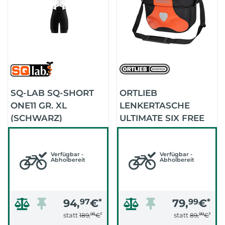
SQ-LAB SQ-SHORT
ORTLIEB
ONE11 GR. XL
LENKERTASCHE
(SCHWARZ)
ULTIMATE SIX FREE
6,5 LITER (RUST-
BLACK)
Verfügbar -
Verfügbar -
Abholbereit
Abholbereit
94,
97
€
*
79,
99
€
*
95
*
99
*
statt
statt
189,
€
89,
€