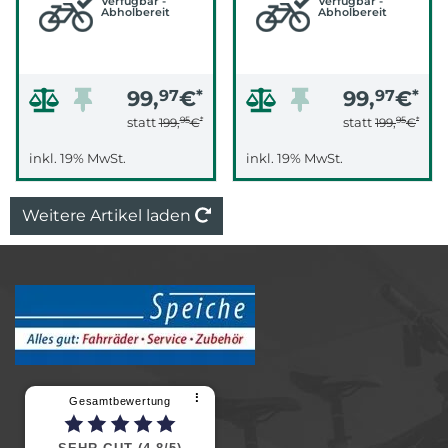
Verfügbar -
Verfügbar -
Abholbereit
Abholbereit
99,
97
€
*
99,
97
€
*
95
*
95
*
statt
statt
199,
€
199,
€
inkl. 19% MwSt.
inkl. 19% MwSt.
Weitere Artikel laden
⠇
Gesamtbewertung