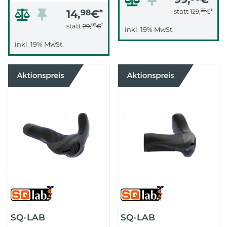
95
*
statt
14,
98
€
*
129,
€
99
*
statt
29,
€
inkl. 19% MwSt.
inkl. 19% MwSt.
SQ-LAB
SQ-LAB