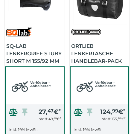
SQ-LAB
ORTLIEB
LENKERGRIFF STUBY
LENKERTASCHE
SHORT M 155/92 MM
HANDLEBAR-PACK
(SCHWARZ)
QR 11 LITER (MAT
BLACK)
Verfügbar -
Verfügbar -
Abholbereit
Abholbereit
27,
47
€
*
124,
99
€
*
95
*
00
*
statt
statt
49,
€
155,
€
inkl. 19% MwSt.
inkl. 19% MwSt.