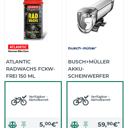
ATLANTIC
BUSCH+MÜLLER
RADWACHS FCKW-
AKKU-
FREI 150 ML
SCHEINWERFER
CORE 50 LUX
(SILBER)
Verfügbar -
Verfügbar -
Abholbereit
Abholbereit
5,
00
€
*
59,
90
€
*