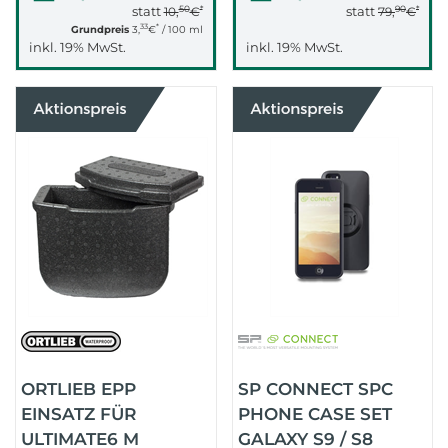
50
*
90
*
statt
statt
10,
€
79,
€
33
*
Grundpreis
3,
€
/ 100 ml
inkl. 19% MwSt.
inkl. 19% MwSt.
ORTLIEB EPP
SP CONNECT SPC
EINSATZ FÜR
PHONE CASE SET
ULTIMATE6 M
GALAXY S9 / S8