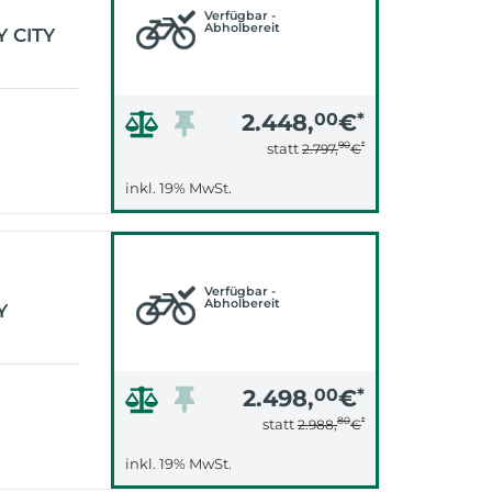
Verfügbar -
Abholbereit
Y CITY
2.448,
00
€
*
90
*
statt
2.797,
€
inkl. 19% MwSt.
Verfügbar -
Abholbereit
Y
2.498,
00
€
*
80
*
statt
2.988,
€
inkl. 19% MwSt.