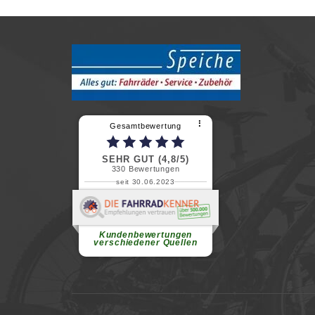
⠇
Gesamtbewertung
SEHR GUT (4,8/5)
330
Bewertungen
seit 30.06.2023
Renate H.
Vielen Dank für ein herzliches
Willkommen in einer angenehmen
Atmosphäre....
weiterlesen
Kundenbewertungen
verschiedener Quellen