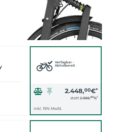
Verfügbar -
Abholbereit
Y
2.448,
00
€
*
80
*
statt
2.988,
€
inkl. 19% MwSt.