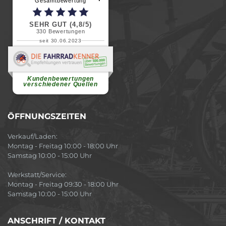
Gesamtbewertung
SEHR GUT (4,8/5)
330
Bewertungen
seit 30.06.2023
Renate H.
Vielen Dank für ein herzliches
Willkommen in einer angenehmen
Atmosphäre....
weiterlesen
Kundenbewertungen
verschiedener Quellen
ÖFFNUNGSZEITEN
Verkauf/Laden:
Montag - Freitag 10:00 - 18:00 Uhr
Samstag 10:00 - 15:00 Uhr
Werkstatt/Service:
Montag - Freitag 09:30 - 18:00 Uhr
Samstag 10:00 - 15:00 Uhr
ANSCHRIFT / KONTAKT