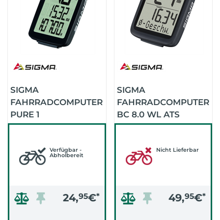
SIGMA
SIGMA
FAHRRADCOMPUTER
FAHRRADCOMPUTER
PURE 1
BC 8.0 WL ATS
(SCHWARZ)
Verfügbar -
Nicht Lieferbar
Abholbereit
24,
95
€
*
49,
95
€
*