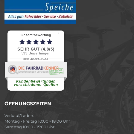
⠇
Gesamtbewertung
SEHR GUT (4,8/5)
333
Bewertungen
seit 30.06.2023
Renate H.
Vielen Dank für ein herzliches
Willkommen in einer angenehmen
Atmosphäre....
weiterlesen
Kundenbewertungen
verschiedener Quellen
ÖFFNUNGSZEITEN
Verkauf/Laden:
Montag - Freitag 10:00 - 18:00 Uhr
Samstag 10:00 - 15:00 Uhr