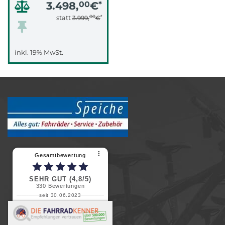
3.498,
00
€
*
00
*
statt
3.999,
€
inkl. 19% MwSt.
⠇
Gesamtbewertung
SEHR GUT (4,8/5)
330
Bewertungen
seit 30.06.2023
Renate H.
Vielen Dank für ein herzliches
Willkommen in einer angenehmen