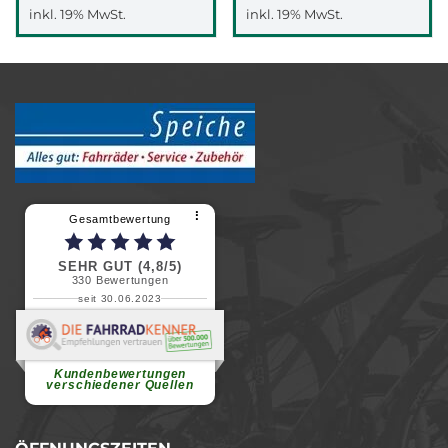
inkl. 19% MwSt.
inkl. 19% MwSt.
⠇
Gesamtbewertung
SEHR GUT (4,8/5)
330
Bewertungen
seit 30.06.2023
Renate H.
Vielen Dank für ein herzliches
Willkommen in einer angenehmen
Atmosphäre....
weiterlesen
Kundenbewertungen
verschiedener Quellen