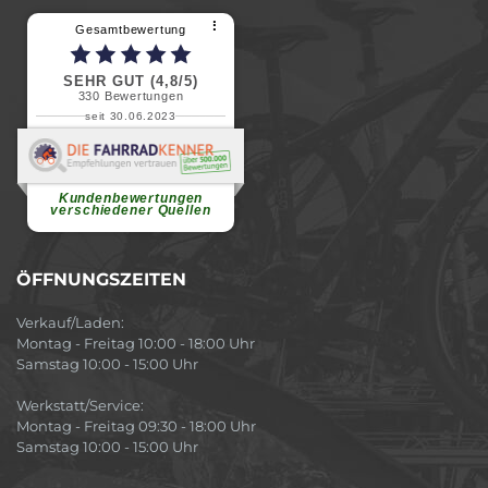
⠇
Gesamtbewertung
SEHR GUT (4,8/5)
330
Bewertungen
seit 30.06.2023
Renate H.
Vielen Dank für ein herzliches
Willkommen in einer angenehmen
Atmosphäre....
weiterlesen
Kundenbewertungen
verschiedener Quellen
ÖFFNUNGSZEITEN
Verkauf/Laden:
Montag - Freitag 10:00 - 18:00 Uhr
Samstag 10:00 - 15:00 Uhr
Werkstatt/Service:
Montag - Freitag 09:30 - 18:00 Uhr
Samstag 10:00 - 15:00 Uhr