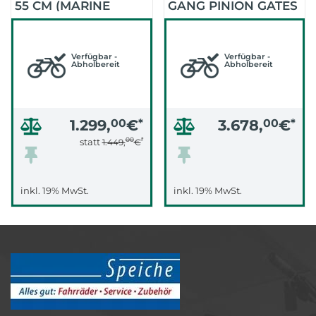
55 CM (MARINE
GANG PINION GATES
BLUE)
(SCHWARZ-GOLD-
METALLIC-
Verfügbar -
GLÄNZEND)
Verfügbar -
Abholbereit
Abholbereit
1.299,
00
€
*
3.678,
00
€
*
00
*
statt
1.449,
€
inkl. 19% MwSt.
inkl. 19% MwSt.