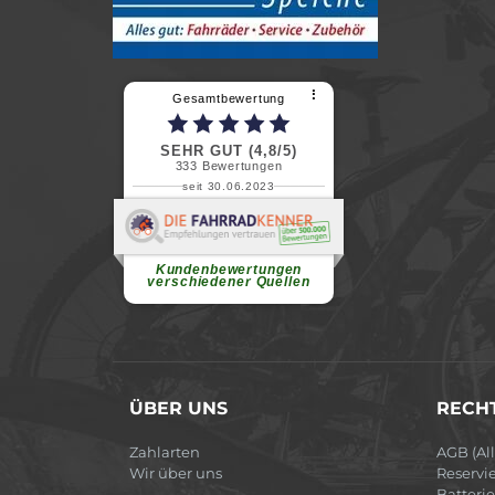
⠇
Gesamtbewertung
SEHR GUT (4,8/5)
333
Bewertungen
seit 30.06.2023
Renate H.
Vielen Dank für ein herzliches
Willkommen in einer angenehmen
Atmosphäre....
weiterlesen
Kundenbewertungen
verschiedener Quellen
ÜBER UNS
RECHT
Zahlarten
AGB (Al
Wir über uns
Reservi
Batteri