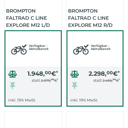
BROMPTON
BROMPTON
FALTRAD C LINE
FALTRAD C LINE
EXPLORE M12 L/D
EXPLORE M12 R/D
(RACER) (FLAMINGO
(RACER) (AMETHYST
PINK)
LACQUER)
Verfügbar -
Verfügbar -
Abholbereit
Abholbereit
1.948,
00
€
*
2.298,
00
€
*
00
*
00
*
statt
statt
2.079,
€
2.436,
€
inkl. 19% MwSt.
inkl. 19% MwSt.