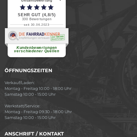
Gesamtbewertung
SEHR GUT (4,8/5)
330
Bewertungen
seit 30.06.2023
Renate H.
Vielen Dank für ein herzliches
Willkommen in einer angenehmen
Atmosphäre....
weiterlesen
Kundenbewertungen
verschiedener Quellen
ÖFFNUNGSZEITEN
Verkauf/Laden:
Montag - Freitag 10:00 - 18:00 Uhr
Samstag 10:00 - 15:00 Uhr
Werkstatt/Service:
Montag - Freitag 09:30 - 18:00 Uhr
Samstag 10:00 - 15:00 Uhr
ANSCHRIFT / KONTAKT