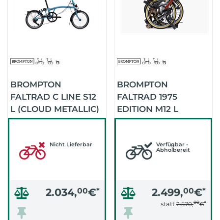
BROMPTON
BROMPTON
FALTRAD C LINE S12
FALTRAD 1975
L (CLOUD METALLIC)
EDITION M12 L
Nicht Lieferbar
Verfügbar -
Abholbereit
2.034,
00
€
*
2.499,
00
€
*
00
*
statt
2.570,
€