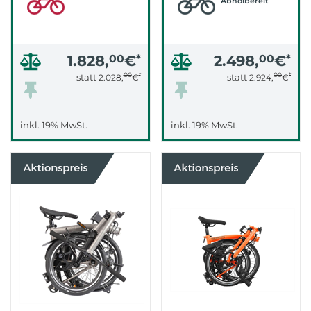
Abholbereit
1.828,
00
€
*
2.498,
00
€
*
00
*
00
*
statt
statt
2.028,
€
2.924,
€
inkl. 19% MwSt.
inkl. 19% MwSt.