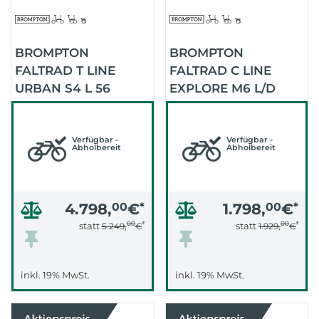
BROMPTON
BROMPTON
FALTRAD T LINE
FALTRAD C LINE
URBAN S4 L 56
EXPLORE M6 L/D
ZÄHNE (BLASTED
EDITION (SUNSET
TITANIUM)
ORANGE)
Verfügbar -
Verfügbar -
Abholbereit
Abholbereit
4.798,
00
€
*
1.798,
00
€
*
00
*
00
*
statt
statt
5.249,
€
1.929,
€
inkl. 19% MwSt.
inkl. 19% MwSt.