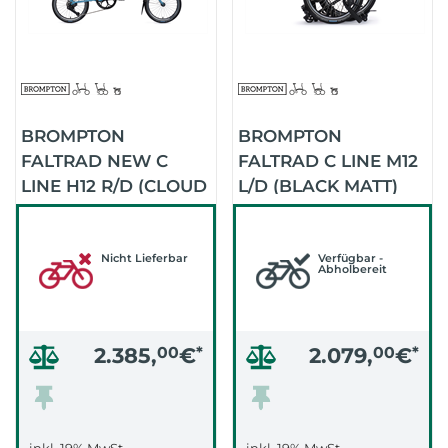
BROMPTON
BROMPTON
FALTRAD NEW C
FALTRAD C LINE M12
LINE H12 R/D (CLOUD
L/D (BLACK MATT)
METALLIC)
Nicht Lieferbar
Verfügbar -
Abholbereit
2.385,
00
€
*
2.079,
00
€
*
inkl. 19% MwSt.
inkl. 19% MwSt.