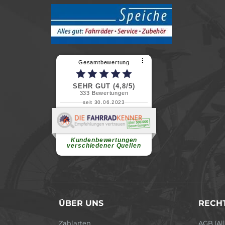
⠇
Gesamtbewertung
SEHR GUT (4,8/5)
333
Bewertungen
seit 30.06.2023
Renate H.
Vielen Dank für ein herzliches
Willkommen in einer angenehmen
Atmosphäre....
weiterlesen
Kundenbewertungen
verschiedener Quellen
ÜBER UNS
RECHT
Zahlarten
AGB (Al