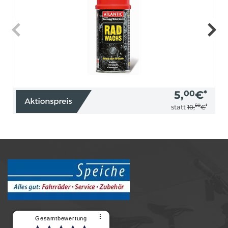
5,
00
€
*
50
*
statt
10,
€
⠇
Gesamtbewertung