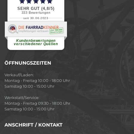
SEHR GUT (4,8/5)
333
Bewertungen
seit 30.06.2023
Renate H.
Vielen Dank für ein herzliches
Willkommen in einer angenehmen
Atmosphäre....
weiterlesen
Kundenbewertungen
verschiedener Quellen
ÖFFNUNGSZEITEN
Verkauf/Laden:
Montag - Freitag 10:00 - 18:00 Uhr
Samstag 10:00 - 15:00 Uhr
Werkstatt/Service:
Montag - Freitag 09:30 - 18:00 Uhr
Samstag 10:00 - 15:00 Uhr
ANSCHRIFT / KONTAKT