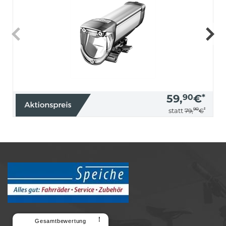
59,
90
€
*
90
*
statt
79,
€
⠇
Gesamtbewertung