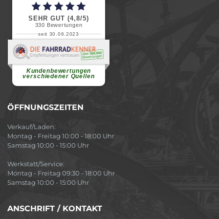
SEHR GUT (4,8/5)
330
Bewertungen
seit 30.06.2023
Renate H.
Vielen Dank für ein herzliches
Willkommen in einer angenehmen
Atmosphäre....
weiterlesen
Kundenbewertungen
verschiedener Quellen
ÖFFNUNGSZEITEN
Verkauf/Laden:
Montag - Freitag 10:00 - 18:00 Uhr
Samstag 10:00 - 15:00 Uhr
Werkstatt/Service:
Montag - Freitag 09:30 - 18:00 Uhr
Samstag 10:00 - 15:00 Uhr
ANSCHRIFT / KONTAKT