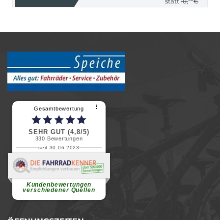
statt
10,
€
⠇
Gesamtbewertung
SEHR GUT (4,8/5)
330
Bewertungen
seit 30.06.2023
Renate H.
Vielen Dank für ein herzliches
Willkommen in einer angenehmen
Atmosphäre....
weiterlesen
Kundenbewertungen
verschiedener Quellen