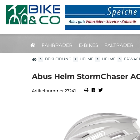
FAHRRÄDER
E-BIKES
FALTRÄDER
BEKLEIDUNG
HELME
HELME
ERWAC
Abus Helm StormChaser AC
Artikelnummer 27241