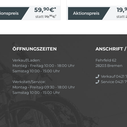
59,
90
€
*
19,
90
*
statt
statt
79,
€
ÖFFNUNGSZEITEN
ANSCHRIFT 
Verkauf/Laden:
Fehrfeld 62
Montag - Freitag 10:00 - 18:00 Uhr
28203 Bremen
Samstag 10:00 - 15:00 Uhr
Verkauf 0421 7
Werkstatt/Service:
Service 0421 7
Montag - Freitag 09:30 - 18:00 Uhr
Samstag 10:00 - 15:00 Uhr