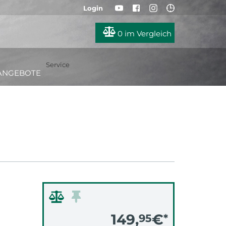
Login
0
im Vergleich
Service
ANGEBOTE
149,
€
95
*