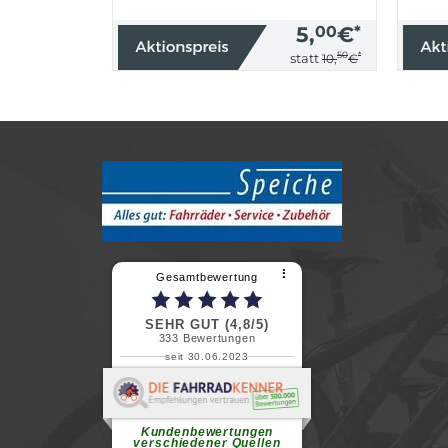
5,
00
€
*
50
*
statt
10,
€
⠇
Gesamtbewertung
SEHR GUT (4,8/5)
333
Bewertungen
seit 30.06.2023
Renate H.
Vielen Dank für ein herzliches
Willkommen in einer angenehmen
Atmosphäre....
weiterlesen
Kundenbewertungen
verschiedener Quellen