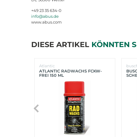
+49 23 35 634-0
info@abus.de
www.abus.com
DIESE ARTIKEL
KÖNNTEN S
Atlantic
busc
ATLANTIC RADWACHS FCKW-
BUS
FREI 150 ML
SCHE
(SIL