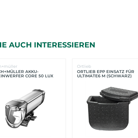
IE AUCH INTERESSIEREN
h+müller
Ortlieb
CH+MÜLLER AKKU-
ORTLIEB EPP EINSATZ FÜR
INWERFER CORE 50 LUX
ULTIMATE6 M (SCHWARZ)
BER)