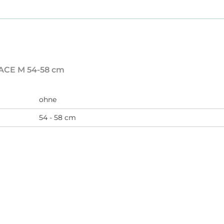
 ACE M 54-58 cm
ohne
54 - 58 cm