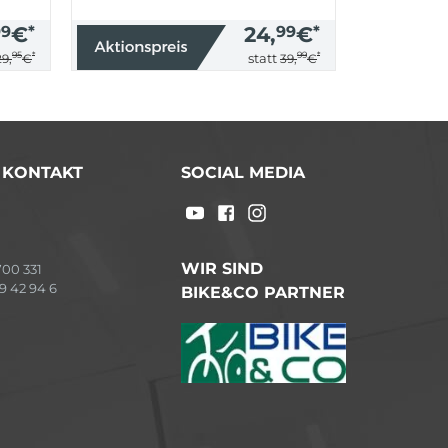
99
€
*
24,
99
€
*
95
*
99
*
statt
29,
€
39,
€
/ KONTAKT
SOCIAL MEDIA
WIR SIND
00 331
9 42 94 6
BIKE&CO PARTNER