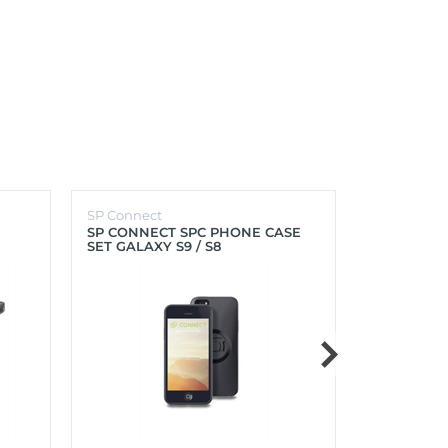
SP Connect
SP Connect
SP CONNECT SPC PHONE CASE
SP CONNEC
SET GALAXY S9 / S8
GALAXY S9+