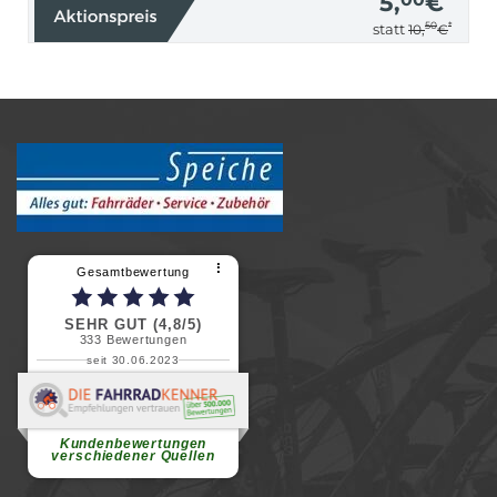
5,
€
50
*
statt
10,
€
⠇
Gesamtbewertung
SEHR GUT (4,8/5)
333
Bewertungen
seit 30.06.2023
Renate H.
Vielen Dank für ein herzliches
Willkommen in einer angenehmen
Atmosphäre....
weiterlesen
Kundenbewertungen
verschiedener Quellen