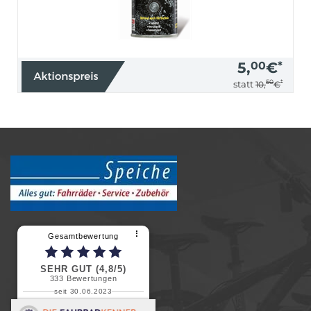
5,
00
€
*
50
*
statt
10,
€
⠇
Gesamtbewertung
SEHR GUT (4,8/5)
333
Bewertungen
seit 30.06.2023