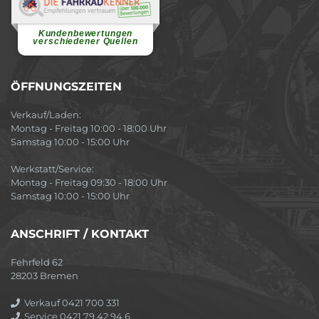
Renate H.
Vielen Dank für ein herzliches
Willkommen in einer angenehmen
Atmosphäre....
weiterlesen
Kundenbewertungen
verschiedener Quellen
ÖFFNUNGSZEITEN
Verkauf/Laden:
Montag - Freitag 10:00 - 18:00 Uhr
Samstag 10:00 - 15:00 Uhr
Werkstatt/Service:
Montag - Freitag 09:30 - 18:00 Uhr
Samstag 10:00 - 15:00 Uhr
ANSCHRIFT / KONTAKT
Fehrfeld 62
28203 Bremen
Verkauf 0421 700 331
Service 0421 79 42 94 6