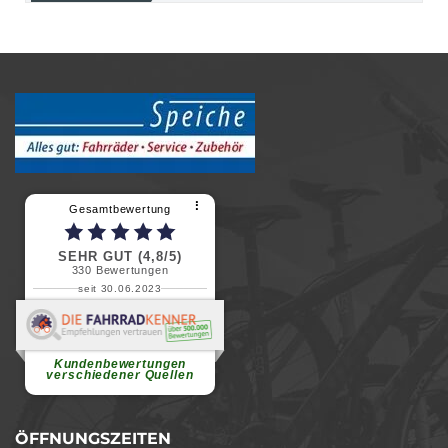
⠇
Gesamtbewertung
SEHR GUT (4,8/5)
330
Bewertungen
seit 30.06.2023
Renate H.
Vielen Dank für ein herzliches
Willkommen in einer angenehmen
Atmosphäre....
weiterlesen
Kundenbewertungen
verschiedener Quellen
ÖFFNUNGSZEITEN