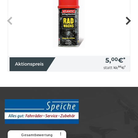
5,
00
€
*
50
*
statt
10,
€
⠇
Gesamtbewertung