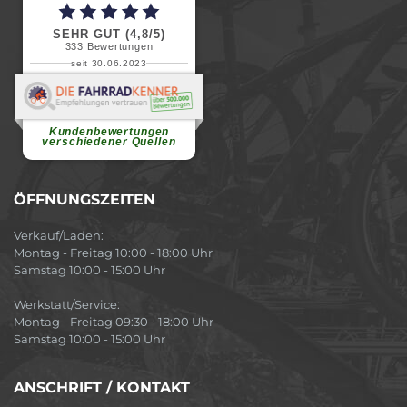
SEHR GUT (4,8/5)
333
Bewertungen
seit 30.06.2023
Renate H.
Vielen Dank für ein herzliches
Willkommen in einer angenehmen
Atmosphäre....
weiterlesen
Kundenbewertungen
verschiedener Quellen
ÖFFNUNGSZEITEN
Verkauf/Laden:
Montag - Freitag 10:00 - 18:00 Uhr
Samstag 10:00 - 15:00 Uhr
Werkstatt/Service:
Montag - Freitag 09:30 - 18:00 Uhr
Samstag 10:00 - 15:00 Uhr
ANSCHRIFT / KONTAKT