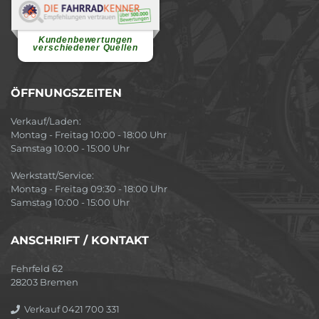
Renate H.
Vielen Dank für ein herzliches
Willkommen in einer angenehmen
Atmosphäre....
weiterlesen
Kundenbewertungen
verschiedener Quellen
ÖFFNUNGSZEITEN
Verkauf/Laden:
Montag - Freitag 10:00 - 18:00 Uhr
Samstag 10:00 - 15:00 Uhr
Werkstatt/Service:
Montag - Freitag 09:30 - 18:00 Uhr
Samstag 10:00 - 15:00 Uhr
ANSCHRIFT / KONTAKT
Fehrfeld 62
28203 Bremen
Verkauf 0421 700 331