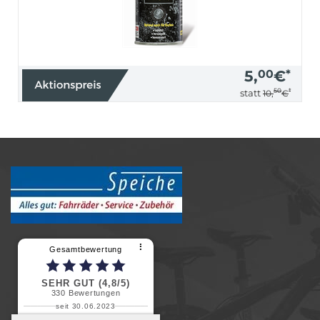
5,
00
€
*
50
*
statt
10,
€
⠇
Gesamtbewertung
SEHR GUT (4,8/5)
330
Bewertungen
seit 30.06.2023