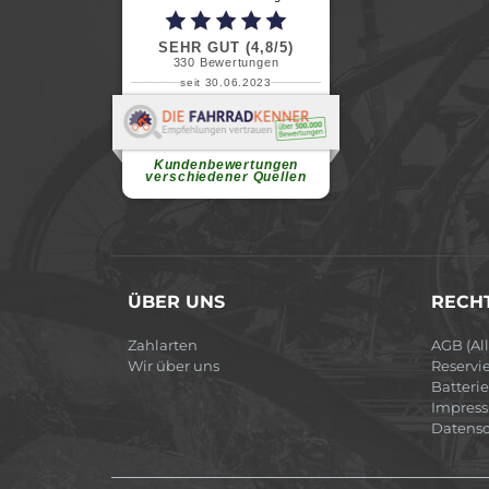
SEHR GUT (4,8/5)
330
Bewertungen
seit 30.06.2023
Renate H.
Vielen Dank für ein herzliches
Willkommen in einer angenehmen
Atmosphäre....
weiterlesen
Kundenbewertungen
verschiedener Quellen
ÜBER UNS
RECHT
Zahlarten
AGB (Al
Wir über uns
Reservi
Batteri
Impres
Datensc