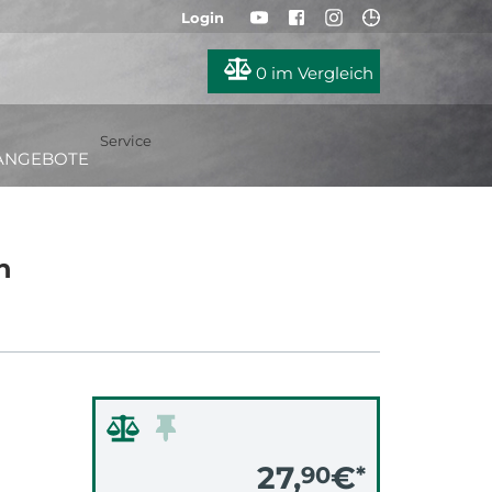
Login
0
im Vergleich
Service
ANGEBOTE
h
27,
€
90
*