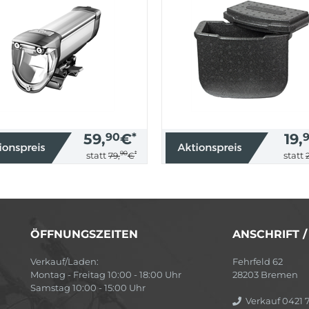
59,
90
€
*
19,
90
*
statt
statt
79,
€
ÖFFNUNGSZEITEN
ANSCHRIFT 
Verkauf/Laden:
Fehrfeld 62
Montag - Freitag 10:00 - 18:00 Uhr
28203 Bremen
Samstag 10:00 - 15:00 Uhr
Verkauf 0421 7