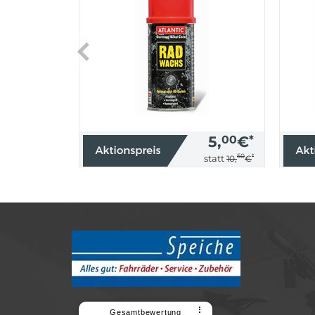
5,
00
€
*
50
*
statt
10,
€
⠇
Gesamtbewertung