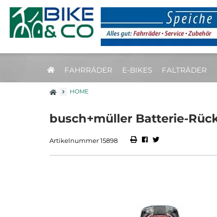
FAHRRÄDER
E-BIKES
FALTRÄDER
HOME
busch+müller Batterie-Rüc
Artikelnummer 15898