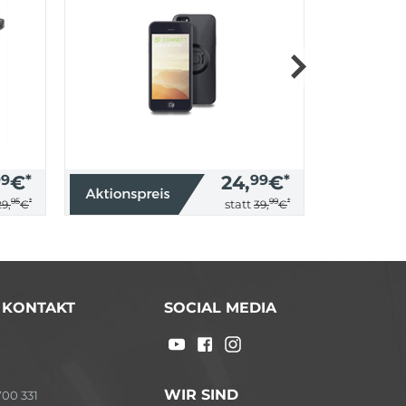
99
€
*
24,
99
€
*
95
*
99
*
statt
29,
€
39,
€
/ KONTAKT
SOCIAL MEDIA
WIR SIND
00 331