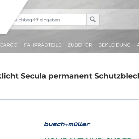
CARGO
FAHRRADTEILE
ZUBEHÖR
BEKLEIDUNG
klicht Secula permanent Schutzblec