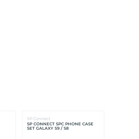
SP Connect
SP Connect
SP CONNECT SPC PHONE CASE
SP CONNEC
SET GALAXY S9 / S8
GALAXY S9+