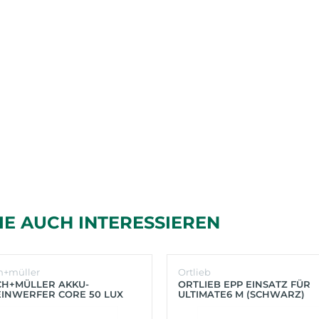
IE AUCH INTERESSIEREN
h+müller
Ortlieb
CH+MÜLLER AKKU-
ORTLIEB EPP EINSATZ FÜR
INWERFER CORE 50 LUX
ULTIMATE6 M (SCHWARZ)
BER)