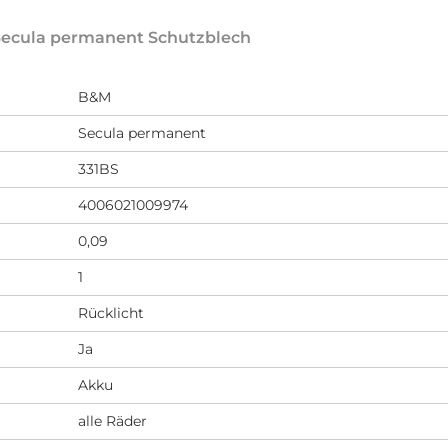
 Secula permanent Schutzblech
B&M
Secula permanent
331BS
4006021009974
0,09
1
Rücklicht
Ja
Akku
alle Räder