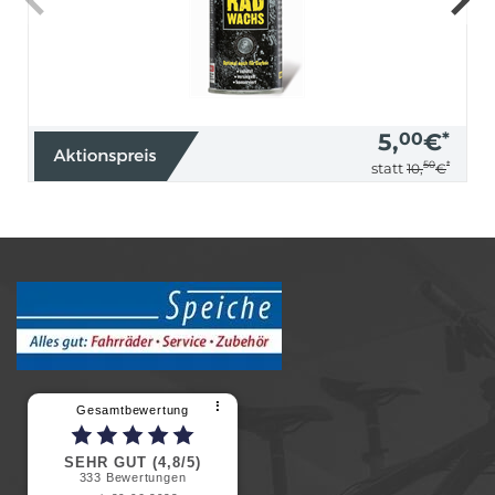
5,
00
€
*
50
*
statt
10,
€
⠇
Gesamtbewertung
SEHR GUT (4,8/5)
333
Bewertungen