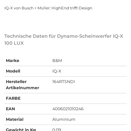
IQ-X von Busch + Müller: HighEnd trifft Design
Technische Daten für Dynamo-Scheinwerfer IQ-X
100 LUX
Marke
B&M
Modell
IQ-X
Hersteller
164RTSNDI
Artikelnummer
FARBE
EAN
4006021010246
Material
Aluminium
Gewicht in Kg
0,09