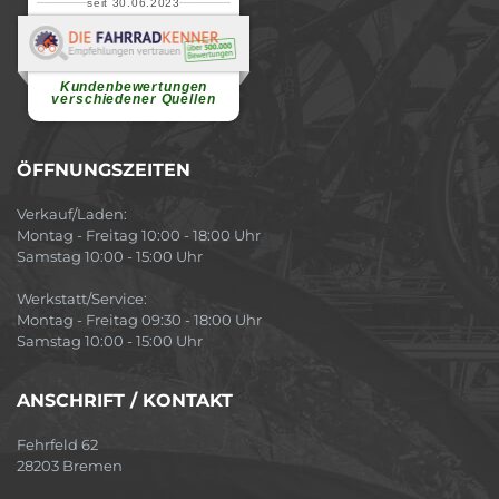
seit 30.06.2023
Renate H.
Vielen Dank für ein herzliches
Willkommen in einer angenehmen
Atmosphäre....
weiterlesen
Kundenbewertungen
verschiedener Quellen
ÖFFNUNGSZEITEN
Verkauf/Laden:
Montag - Freitag 10:00 - 18:00 Uhr
Samstag 10:00 - 15:00 Uhr
Werkstatt/Service:
Montag - Freitag 09:30 - 18:00 Uhr
Samstag 10:00 - 15:00 Uhr
ANSCHRIFT / KONTAKT
Fehrfeld 62
28203 Bremen