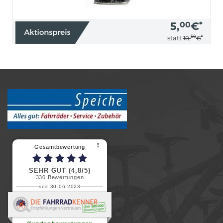
5,
00
€
*
50
*
statt
10,
€
⠇
Gesamtbewertung
SEHR GUT (4,8/5)
330
Bewertungen
seit 30.06.2023
Renate H.
Vielen Dank für ein herzliches
Willkommen in einer angenehmen
Atmosphäre....
weiterlesen