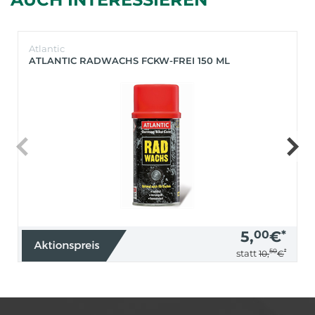
Atlantic
ATLANTIC RADWACHS FCKW-FREI 150 ML
5,
00
€
*
50
*
statt
10,
€