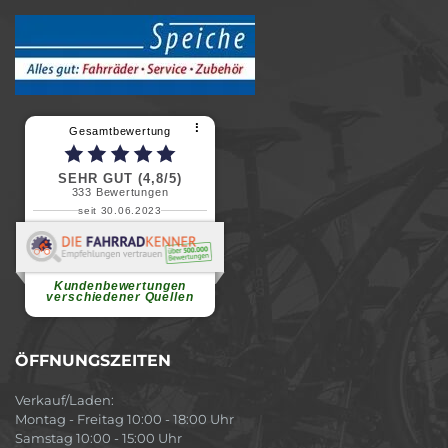
⠇
Gesamtbewertung
SEHR GUT (4,8/5)
333
Bewertungen
seit 30.06.2023
Renate H.
Vielen Dank für ein herzliches
Willkommen in einer angenehmen
Atmosphäre....
weiterlesen
Kundenbewertungen
verschiedener Quellen
ÖFFNUNGSZEITEN
Verkauf/Laden:
Montag - Freitag 10:00 - 18:00 Uhr
Samstag 10:00 - 15:00 Uhr