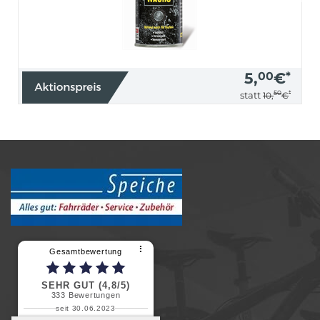
5,
00
€
*
50
*
statt
10,
€
⠇
Gesamtbewertung
SEHR GUT (4,8/5)
333
Bewertungen
seit 30.06.2023