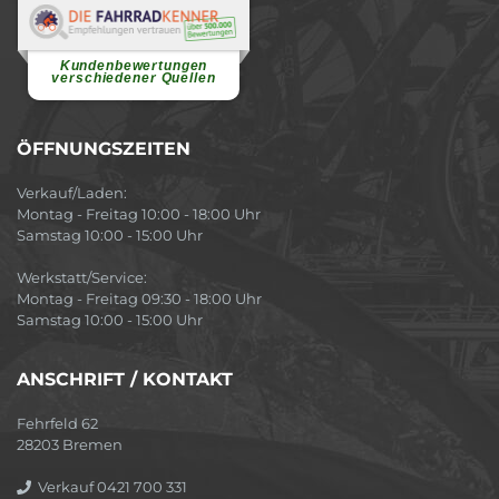
Renate H.
Vielen Dank für ein herzliches
Willkommen in einer angenehmen
Atmosphäre....
weiterlesen
Kundenbewertungen
verschiedener Quellen
ÖFFNUNGSZEITEN
Verkauf/Laden:
Montag - Freitag 10:00 - 18:00 Uhr
Samstag 10:00 - 15:00 Uhr
Werkstatt/Service:
Montag - Freitag 09:30 - 18:00 Uhr
Samstag 10:00 - 15:00 Uhr
ANSCHRIFT / KONTAKT
Fehrfeld 62
28203 Bremen
Verkauf 0421 700 331