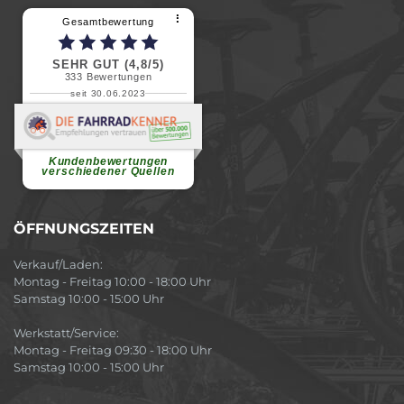
⠇
Gesamtbewertung
SEHR GUT (4,8/5)
333
Bewertungen
seit 30.06.2023
Renate H.
Vielen Dank für ein herzliches
Willkommen in einer angenehmen
Atmosphäre....
weiterlesen
Kundenbewertungen
verschiedener Quellen
ÖFFNUNGSZEITEN
Verkauf/Laden:
Montag - Freitag 10:00 - 18:00 Uhr
Samstag 10:00 - 15:00 Uhr
Werkstatt/Service:
Montag - Freitag 09:30 - 18:00 Uhr
Samstag 10:00 - 15:00 Uhr