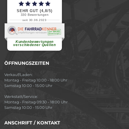
SEHR GUT (4,8/5)
330
Bewertungen
seit 30.06.2023
Renate H.
Vielen Dank für ein herzliches
Willkommen in einer angenehmen
Atmosphäre....
weiterlesen
Kundenbewertungen
verschiedener Quellen
ÖFFNUNGSZEITEN
Verkauf/Laden:
Montag - Freitag 10:00 - 18:00 Uhr
Samstag 10:00 - 15:00 Uhr
Werkstatt/Service:
Montag - Freitag 09:30 - 18:00 Uhr
Samstag 10:00 - 15:00 Uhr
ANSCHRIFT / KONTAKT