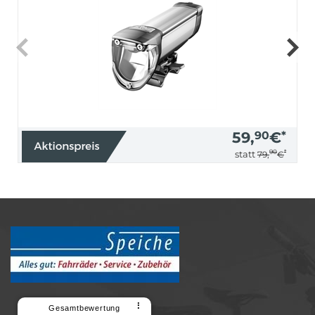
59,
90
€
*
90
*
statt
79,
€
⠇
Gesamtbewertung