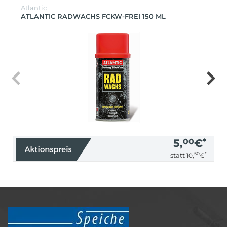
Atlantic
ATLANTIC RADWACHS FCKW-FREI 150 ML
5,
00
€
*
50
*
statt
10,
€