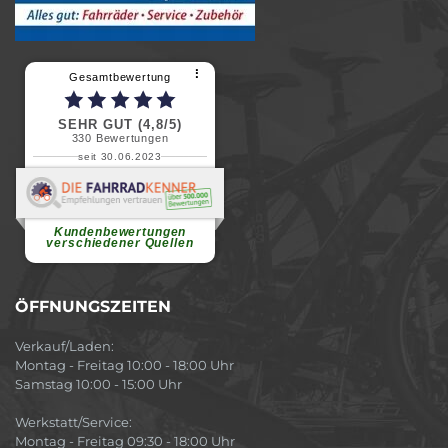
⠇
Gesamtbewertung
SEHR GUT (4,8/5)
330
Bewertungen
seit 30.06.2023
Renate H.
Vielen Dank für ein herzliches
Willkommen in einer angenehmen
Atmosphäre....
weiterlesen
Kundenbewertungen
verschiedener Quellen
ÖFFNUNGSZEITEN
Verkauf/Laden:
Montag - Freitag 10:00 - 18:00 Uhr
Samstag 10:00 - 15:00 Uhr
Werkstatt/Service:
Montag - Freitag 09:30 - 18:00 Uhr