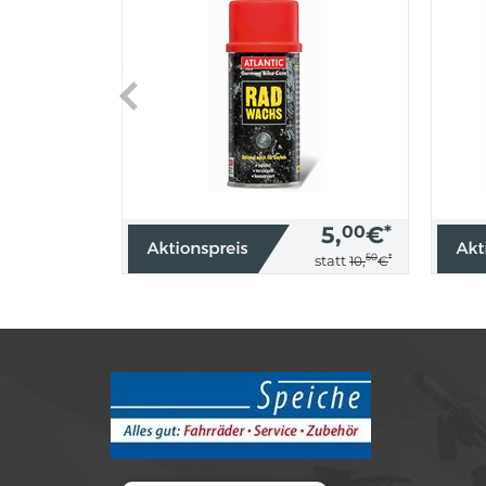
5,
00
€
*
50
*
statt
10,
€