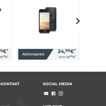
99
€
*
24,
99
€
*
95
*
99
*
statt
29,
€
39,
€
/ KONTAKT
SOCIAL MEDIA