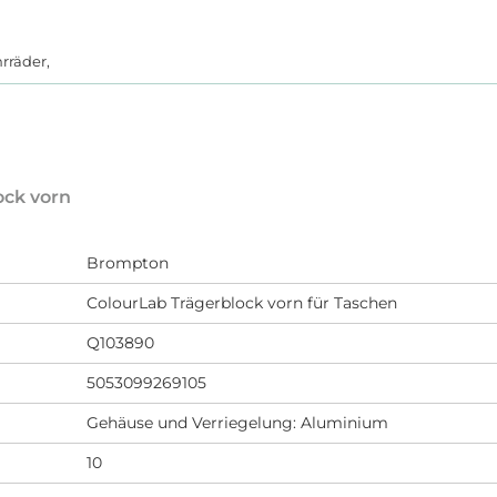
hrräder,
ock vorn
Brompton
ColourLab Trägerblock vorn für Taschen
Q103890
5053099269105
Gehäuse und Verriegelung: Aluminium
10