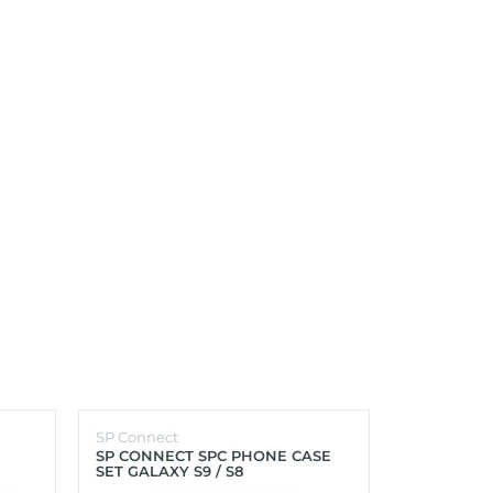
SP Connect
SP Connect
SP CONNECT SPC PHONE CASE
SP CONNEC
SET GALAXY S9 / S8
GALAXY S9+