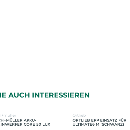
IE AUCH INTERESSIEREN
h+müller
Ortlieb
CH+MÜLLER AKKU-
ORTLIEB EPP EINSATZ FÜR
INWERFER CORE 50 LUX
ULTIMATE6 M (SCHWARZ)
BER)