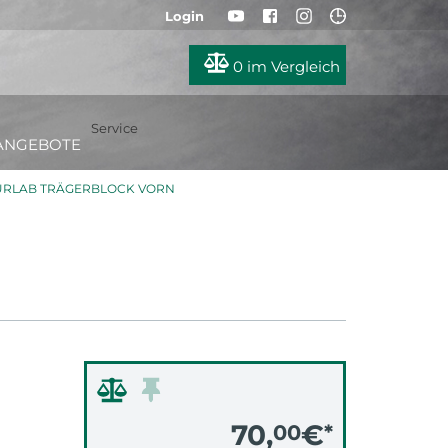
Login
0
im Vergleich
Service
ANGEBOTE
RLAB TRÄGERBLOCK VORN
70,
€
00
*