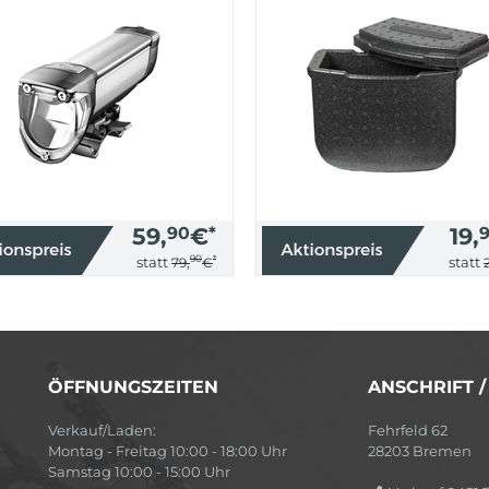
59,
90
€
*
19,
90
*
statt
statt
79,
€
ÖFFNUNGSZEITEN
ANSCHRIFT 
Verkauf/Laden:
Fehrfeld 62
Montag - Freitag 10:00 - 18:00 Uhr
28203 Bremen
Samstag 10:00 - 15:00 Uhr