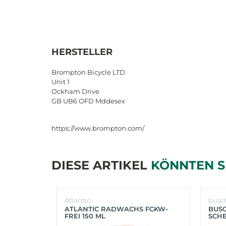
HERSTELLER
Brompton Bicycle LTD
Unit 1
Ockham Drive
GB UB6 OFD Mddesex
https://www.brompton.com/
DIESE ARTIKEL
KÖNNTEN S
Atlantic
busc
ATLANTIC RADWACHS FCKW-
BUS
FREI 150 ML
SCHE
(SIL