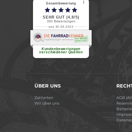
⠇
Gesamtbewertung
SEHR GUT (4,8/5)
330
Bewertungen
seit 30.06.2023
Renate H.
Vielen Dank für ein herzliches
Willkommen in einer angenehmen
Atmosphäre....
weiterlesen
Kundenbewertungen
verschiedener Quellen
ÜBER UNS
RECHT
Zahlarten
AGB (Al
Wir über uns
Reservi
Batteri
Impres
Datensc