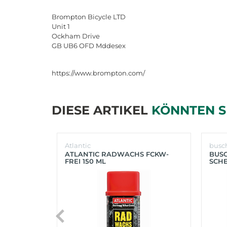
Brompton Bicycle LTD
Unit 1
Ockham Drive
GB UB6 OFD Mddesex
https://www.brompton.com/
DIESE ARTIKEL
KÖNNTEN S
Atlantic
busc
ATLANTIC RADWACHS FCKW-
BUS
FREI 150 ML
SCHE
(SIL