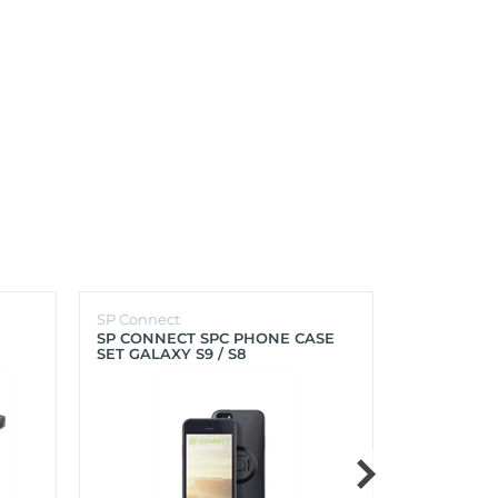
SP Connect
SP Connect
SP CONNECT SPC PHONE CASE
SP CONNEC
SET GALAXY S9 / S8
GALAXY S9+