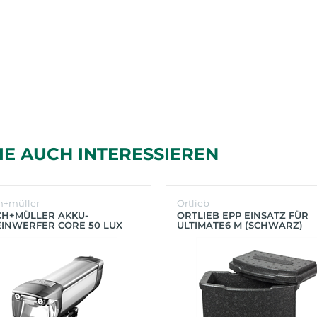
IE AUCH INTERESSIEREN
h+müller
Ortlieb
CH+MÜLLER AKKU-
ORTLIEB EPP EINSATZ FÜR
INWERFER CORE 50 LUX
ULTIMATE6 M (SCHWARZ)
BER)