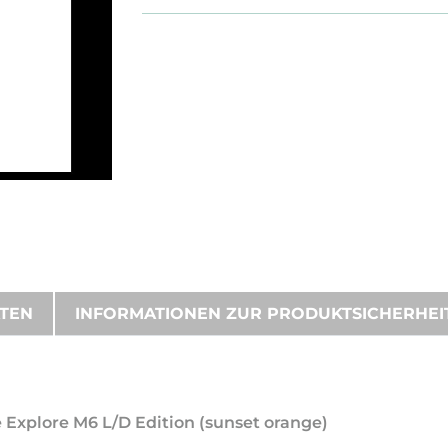
ATEN
INFORMATIONEN ZUR PRODUKTSICHERHEI
e Explore M6 L/D Edition (sunset orange)