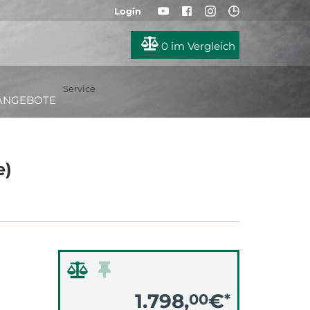
Login
0
im Vergleich
Service
ANGEBOTE
e)
1.798,
€
00
*