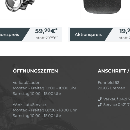
59,
90
€
*
19,
90
*
statt
statt
79,
€
ÖFFNUNGSZEITEN
ANSCHRIFT 
Verkauf/Laden:
Fehrfeld 62
Montag - Freitag 10:00 - 18:00 Uhr
28203 Bremen
Samstag 10:00 - 15:00 Uhr
Verkauf 0421 7
Werkstatt/Service:
Service 0421 7
Montag - Freitag 09:30 - 18:00 Uhr
Samstag 10:00 - 15:00 Uhr