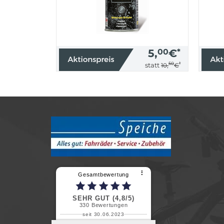
5,
00
€
*
50
*
statt
10,
€
⠇
Gesamtbewertung
SEHR GUT (4,8/5)
330
Bewertungen
seit 30.06.2023