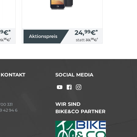
99
€
*
24,
99
€
*
95
*
99
*
statt
29,
€
39,
€
/ KONTAKT
SOCIAL MEDIA
WIR SIND
00 331
9 42 94 6
BIKE&CO PARTNER