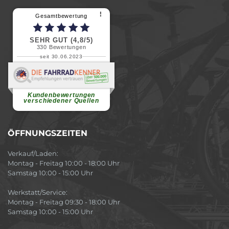
⠇
Gesamtbewertung
SEHR GUT (4,8/5)
330
Bewertungen
seit 30.06.2023
Renate H.
Vielen Dank für ein herzliches
Willkommen in einer angenehmen
Atmosphäre....
weiterlesen
Kundenbewertungen
verschiedener Quellen
ÖFFNUNGSZEITEN
Verkauf/Laden:
Montag - Freitag 10:00 - 18:00 Uhr
Samstag 10:00 - 15:00 Uhr
Werkstatt/Service:
Montag - Freitag 09:30 - 18:00 Uhr
Samstag 10:00 - 15:00 Uhr