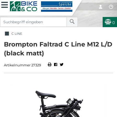
0
C LINE
Brompton Faltrad C Line M12 L/D
(black matt)
Artikelnummer 27329