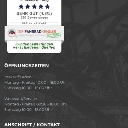
SEHR GUT (4,8/5)
330
Bewertungen
seit 30.06.2023
Renate H.
Vielen Dank für ein herzliches
Willkommen in einer angenehmen
Atmosphäre....
weiterlesen
Kundenbewertungen
verschiedener Quellen
ÖFFNUNGSZEITEN
Verkauf/Laden:
Montag - Freitag 10:00 - 18:00 Uhr
Samstag 10:00 - 15:00 Uhr
Werkstatt/Service:
Montag - Freitag 09:30 - 18:00 Uhr
Samstag 10:00 - 15:00 Uhr
ANSCHRIFT / KONTAKT