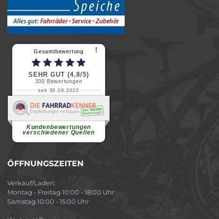
⠇
Gesamtbewertung
SEHR GUT (4,8/5)
330
Bewertungen
seit 30.06.2023
Renate H.
Vielen Dank für ein herzliches
Willkommen in einer angenehmen
Atmosphäre....
weiterlesen
Kundenbewertungen
verschiedener Quellen
ÖFFNUNGSZEITEN
Verkauf/Laden:
Montag - Freitag 10:00 - 18:00 Uhr
Samstag 10:00 - 15:00 Uhr