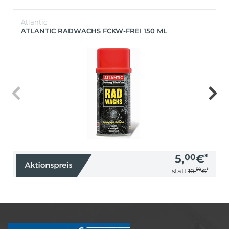
Atlantic
ATLANTIC RADWACHS FCKW-FREI 150 ML
5,
00
€
*
50
*
statt
10,
€