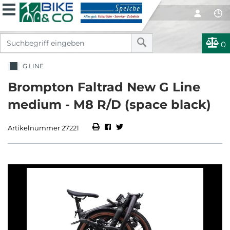
0
G LINE
Brompton Faltrad New G Line
medium - M8 R/D (space black)
Artikelnummer 27221