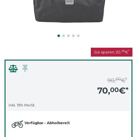
00
*
Sie sparen
20,
€
00
*
90,
€
70,
€
00
*
inkl. 19% MwSt.
Verfügbar - Abholbereit