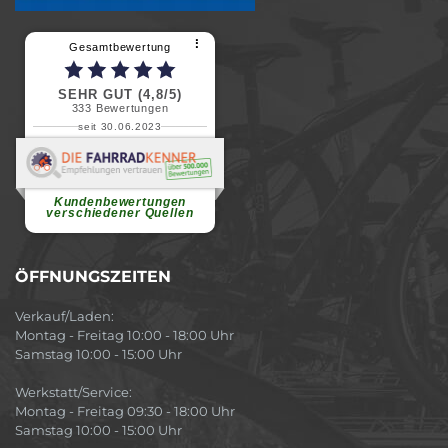
⠇
Gesamtbewertung
SEHR GUT (4,8/5)
333
Bewertungen
seit 30.06.2023
Renate H.
Vielen Dank für ein herzliches
Willkommen in einer angenehmen
Atmosphäre....
weiterlesen
Kundenbewertungen
verschiedener Quellen
ÖFFNUNGSZEITEN
Verkauf/Laden:
Montag - Freitag 10:00 - 18:00 Uhr
Samstag 10:00 - 15:00 Uhr
Werkstatt/Service:
Montag - Freitag 09:30 - 18:00 Uhr
Samstag 10:00 - 15:00 Uhr