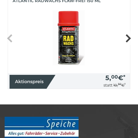
ATLANTIC RADWACHS FCKW-FREI 150 ML
5,
00
€
*
50
*
statt
10,
€