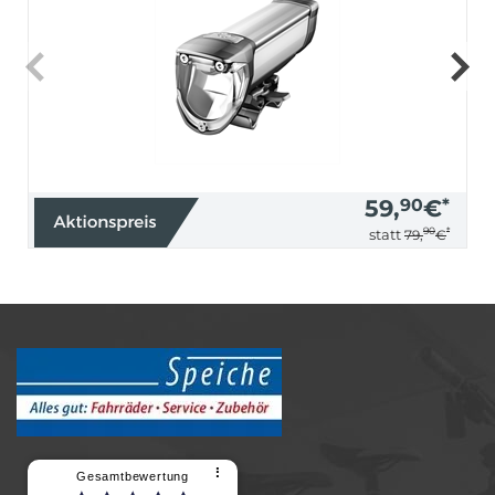
59,
90
€
*
90
*
statt
79,
€
⠇
Gesamtbewertung