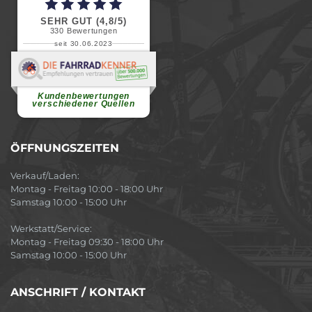
SEHR GUT (4,8/5)
330
Bewertungen
seit 30.06.2023
Renate H.
Vielen Dank für ein herzliches
Willkommen in einer angenehmen
Atmosphäre....
weiterlesen
Kundenbewertungen
verschiedener Quellen
ÖFFNUNGSZEITEN
Verkauf/Laden:
Montag - Freitag 10:00 - 18:00 Uhr
Samstag 10:00 - 15:00 Uhr
Werkstatt/Service:
Montag - Freitag 09:30 - 18:00 Uhr
Samstag 10:00 - 15:00 Uhr
ANSCHRIFT / KONTAKT