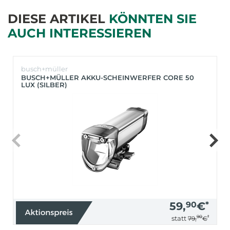
DIESE ARTIKEL
KÖNNTEN SIE
AUCH INTERESSIEREN
busch+müller
BUSCH+MÜLLER AKKU-SCHEINWERFER CORE 50
LUX (SILBER)
59,
90
€
*
90
*
statt
79,
€