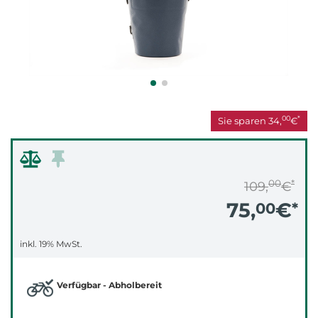
00
*
Sie sparen
34,
€
00
*
109,
€
75,
€
00
*
inkl. 19% MwSt.
Verfügbar - Abholbereit