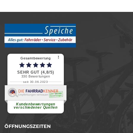
⠇
Gesamtbewertung
SEHR GUT (4,8/5)
330
Bewertungen
seit 30.06.2023
Renate H.
Vielen Dank für ein herzliches
Willkommen in einer angenehmen
Atmosphäre....
weiterlesen
Kundenbewertungen
verschiedener Quellen
ÖFFNUNGSZEITEN