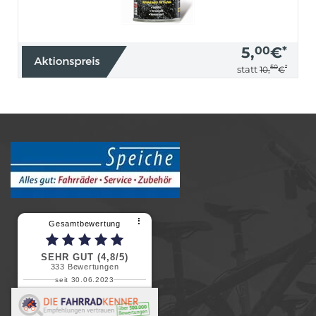
5,
00
€
*
50
*
statt
10,
€
⠇
Gesamtbewertung
SEHR GUT (4,8/5)
333
Bewertungen
seit 30.06.2023
Renate H.
Vielen Dank für ein herzliches