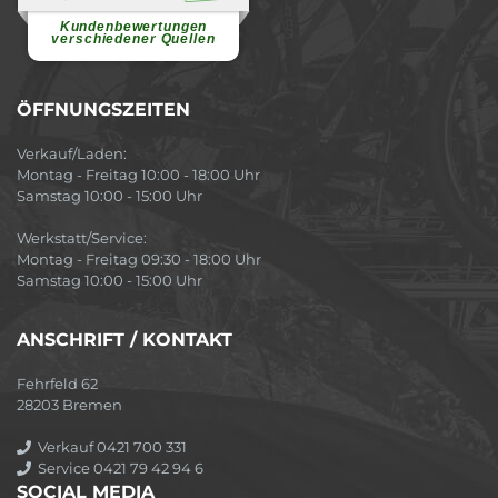
Willkommen in einer angenehmen
Atmosphäre....
weiterlesen
Kundenbewertungen
verschiedener Quellen
ÖFFNUNGSZEITEN
Verkauf/Laden:
Montag - Freitag 10:00 - 18:00 Uhr
Samstag 10:00 - 15:00 Uhr
Werkstatt/Service:
Montag - Freitag 09:30 - 18:00 Uhr
Samstag 10:00 - 15:00 Uhr
ANSCHRIFT / KONTAKT
Fehrfeld 62
28203 Bremen
Verkauf 0421 700 331
Service 0421 79 42 94 6
SOCIAL MEDIA