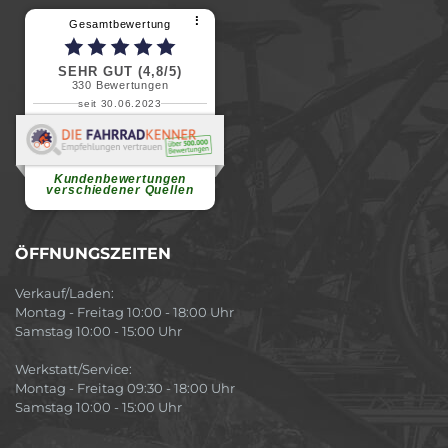
⠇
Gesamtbewertung
SEHR GUT (4,8/5)
330
Bewertungen
seit 30.06.2023
Renate H.
Vielen Dank für ein herzliches
Willkommen in einer angenehmen
Atmosphäre....
weiterlesen
Kundenbewertungen
verschiedener Quellen
ÖFFNUNGSZEITEN
Verkauf/Laden:
Montag - Freitag 10:00 - 18:00 Uhr
Samstag 10:00 - 15:00 Uhr
Werkstatt/Service:
Montag - Freitag 09:30 - 18:00 Uhr
Samstag 10:00 - 15:00 Uhr