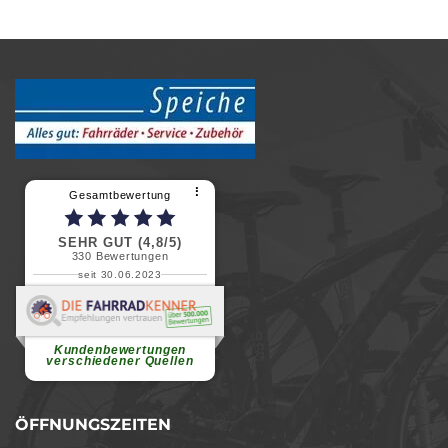
⠇
Gesamtbewertung
SEHR GUT (4,8/5)
330
Bewertungen
seit 30.06.2023
Renate H.
Vielen Dank für ein herzliches
Willkommen in einer angenehmen
Atmosphäre....
weiterlesen
Kundenbewertungen
verschiedener Quellen
ÖFFNUNGSZEITEN