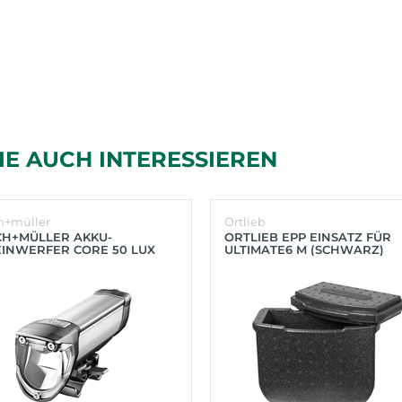
IE AUCH INTERESSIEREN
h+müller
Ortlieb
CH+MÜLLER AKKU-
ORTLIEB EPP EINSATZ FÜR
INWERFER CORE 50 LUX
ULTIMATE6 M (SCHWARZ)
BER)