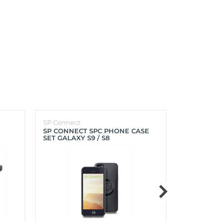
SP Connect
SP Connect
SP CONNECT SPC PHONE CASE
SP CONNEC
SET GALAXY S9 / S8
GALAXY S9+