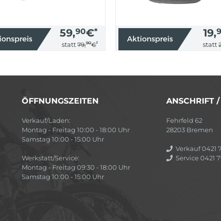
59,
90
€
*
19,
90
*
statt
statt
79,
€
ÖFFNUNGSZEITEN
ANSCHRIFT 
Verkauf/Laden:
Fehrfeld 62
Montag - Freitag 10:00 - 18:00 Uhr
28203 Bremen
Samstag 10:00 - 15:00 Uhr
Verkauf 0421 7
Werkstatt/Service:
Service 0421 7
Montag - Freitag 09:30 - 18:00 Uhr
Samstag 10:00 - 15:00 Uhr