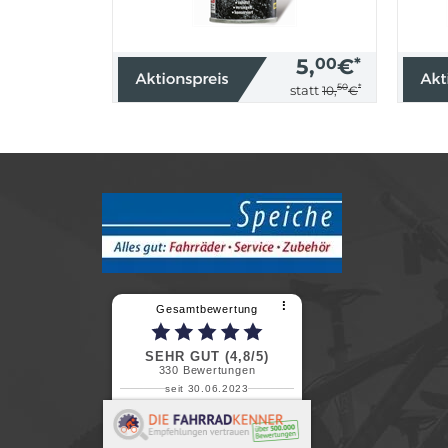
5,
00
€
*
50
*
statt
10,
€
⠇
Gesamtbewertung
SEHR GUT (4,8/5)
330
Bewertungen
seit 30.06.2023
Renate H.
Vielen Dank für ein herzliches
Willkommen in einer angenehmen