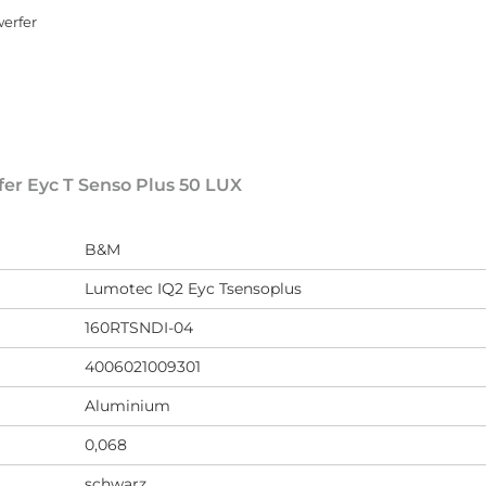
erfer
er Eyc T Senso Plus 50 LUX
B&M
Lumotec IQ2 Eyc Tsensoplus
160RTSNDI-04
4006021009301
Aluminium
0,068
schwarz