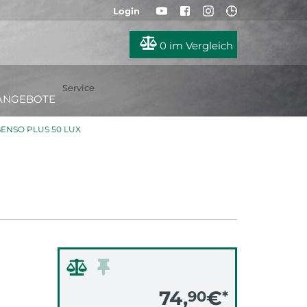
Login
0
im Vergleich
Service
ANGEBOTE
ENSO PLUS 50 LUX
74,
€
90
*