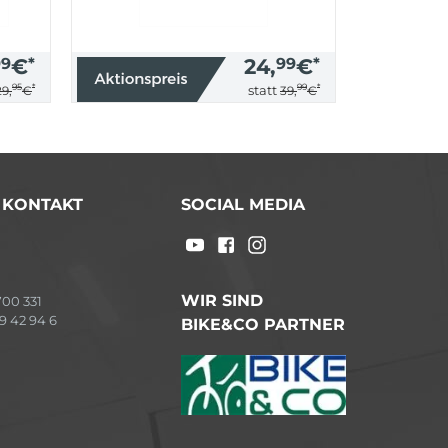
99
€
*
24,
99
€
*
95
*
99
*
statt
29,
€
39,
€
/ KONTAKT
SOCIAL MEDIA
WIR SIND
00 331
9 42 94 6
BIKE&CO PARTNER