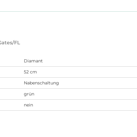
Gates/FL
Diamant
52 cm
Nabenschaltung
grün
nein