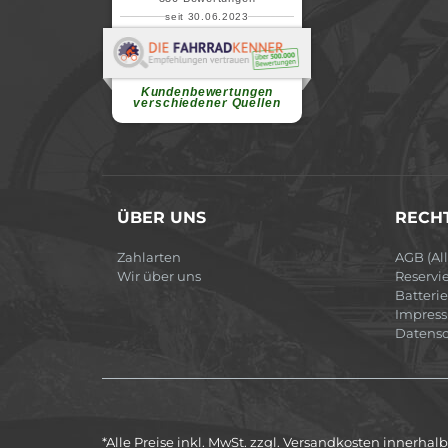
seit 30.06.2023
Renate H.
Vielen Dank für ein herzliches
Willkommen in einer angenehmen
Atmosphäre....
weiterlesen
Kundenbewertungen
verschiedener Quellen
ÜBER UNS
RECHT
Zahlarten
AGB (Al
Wir über uns
Reservi
Batteri
Impres
Datensc
*Alle Preise inkl. MwSt. zzgl. Versandkosten innerha