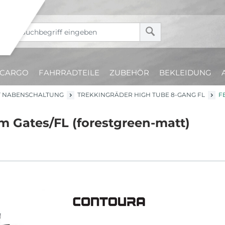
CARGO
FAHRRADTEILE
ZUBEHÖR
BEKLEIDUNG
T NABENSCHALTUNG
TREKKINGRÄDER HIGH TUBE 8-GANG FL
F
cm Gates/FL (forestgreen-matt)