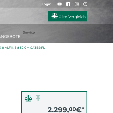
Login
0
im Vergleich
Service
ANGEBOTE
E-8 ALFINE 8 52 CM GATES/FL
2.299,
€
00
*