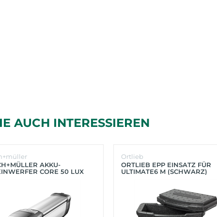
IE AUCH INTERESSIEREN
h+müller
Ortlieb
CH+MÜLLER AKKU-
ORTLIEB EPP EINSATZ FÜR
INWERFER CORE 50 LUX
ULTIMATE6 M (SCHWARZ)
BER)