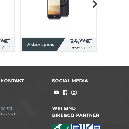
99
€
*
24,
99
€
*
95
*
99
*
statt
29,
€
39,
€
/ KONTAKT
SOCIAL MEDIA
WIR SIND
00 331
9 42 94 6
BIKE&CO PARTNER