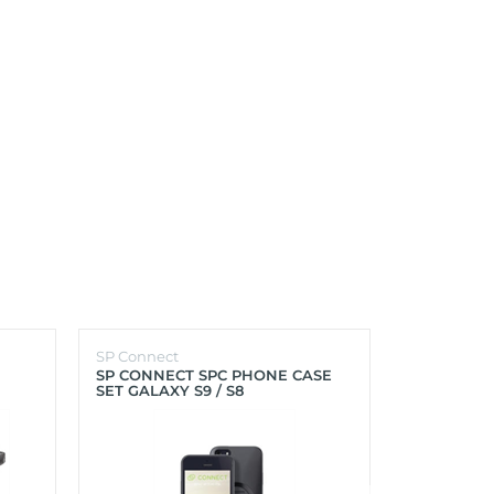
SP Connect
SP Connect
SP CONNECT SPC PHONE CASE
SP CONNEC
SET GALAXY S9 / S8
GALAXY S9+