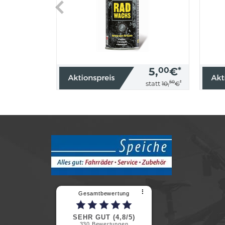
5,
00
€
*
50
*
statt
10,
€
⠇
Gesamtbewertung
SEHR GUT (4,8/5)
330
Bewertungen