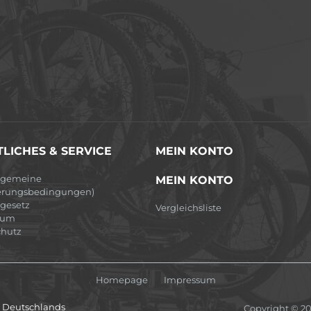
LICHES & SERVICE
MEIN KONTO
lgemeine
MEIN KONTO
erungsbedingungen)
egesetz
Vergleichsliste
sum
hutz
Homepage
Impressum
lb Deutschlands
Copyright © 2