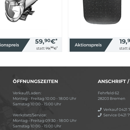
59,
90
€
*
19,
90
*
statt
statt
79,
€
ÖFFNUNGSZEITEN
ANSCHRIFT 
Verkauf/Laden:
Fehrfeld 62
Montag - Freitag 10:00 - 18:00 Uhr
28203 Bremen
Samstag 10:00 - 15:00 Uhr
Verkauf 0421 7
Werkstatt/Service:
Service 0421 7
Montag - Freitag 09:30 - 18:00 Uhr
Samstag 10:00 - 15:00 Uhr