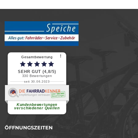
⠇
Gesamtbewertung
SEHR GUT (4,8/5)
330
Bewertungen
seit 30.06.2023
Renate H.
Vielen Dank für ein herzliches
Willkommen in einer angenehmen
Atmosphäre....
weiterlesen
Kundenbewertungen
verschiedener Quellen
ÖFFNUNGSZEITEN