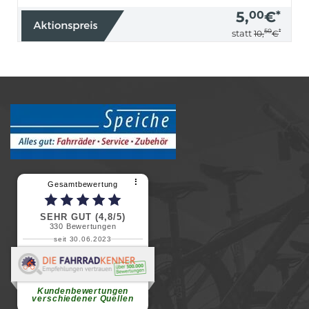
5,
00
€
*
50
*
statt
10,
€
⠇
Gesamtbewertung
SEHR GUT (4,8/5)
330
Bewertungen
seit 30.06.2023
Renate H.
Vielen Dank für ein herzliches
Willkommen in einer angenehmen
Atmosphäre....
weiterlesen
Kundenbewertungen
verschiedener Quellen