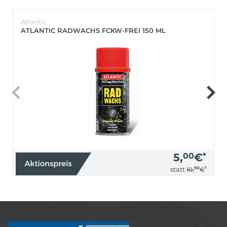
Atlantic
ATLANTIC RADWACHS FCKW-FREI 150 ML
5,
00
€
*
50
*
statt
10,
€