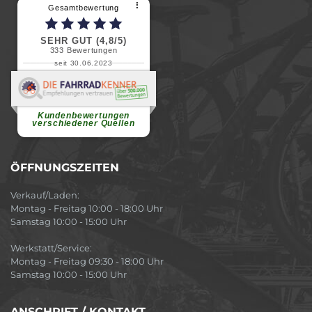
⠇
Gesamtbewertung
SEHR GUT (4,8/5)
333
Bewertungen
seit 30.06.2023
Renate H.
Vielen Dank für ein herzliches
Willkommen in einer angenehmen
Atmosphäre....
weiterlesen
Kundenbewertungen
verschiedener Quellen
ÖFFNUNGSZEITEN
Verkauf/Laden:
Montag - Freitag 10:00 - 18:00 Uhr
Samstag 10:00 - 15:00 Uhr
Werkstatt/Service:
Montag - Freitag 09:30 - 18:00 Uhr
Samstag 10:00 - 15:00 Uhr
ANSCHRIFT / KONTAKT