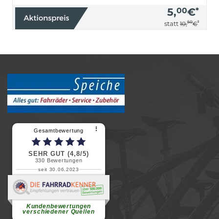
5,
00
€
*
50
*
statt
10,
€
⠇
Gesamtbewertung
SEHR GUT (4,8/5)
330
Bewertungen
seit 30.06.2023
Renate H.
Vielen Dank für ein herzliches
Willkommen in einer angenehmen
Atmosphäre....
weiterlesen
Kundenbewertungen
verschiedener Quellen