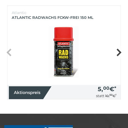
Atlantic
ATLANTIC RADWACHS FCKW-FREI 150 ML
5,
00
€
*
50
*
statt
10,
€