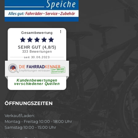
⠇
Gesamtbewertung
SEHR GUT (4,8/5)
333
Bewertungen
seit 30.06.2023
Renate H.
Vielen Dank für ein herzliches
Willkommen in einer angenehmen
Atmosphäre....
weiterlesen
Kundenbewertungen
verschiedener Quellen
ÖFFNUNGSZEITEN
Verkauf/Laden:
Montag - Freitag 10:00 - 18:00 Uhr
Samstag 10:00 - 15:00 Uhr