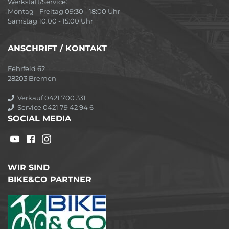
Werkstatt/Service:
Montag - Freitag 09:30 - 18:00 Uhr
Samstag 10:00 - 15:00 Uhr
ANSCHRIFT / KONTAKT
Fehrfeld 62
28203 Bremen
Verkauf 0421 700 331
Service 0421 79 42 94 6
SOCIAL MEDIA
WIR SIND
BIKE&CO PARTNER