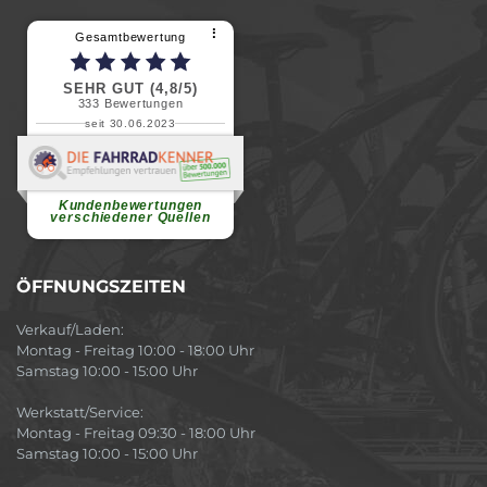
⠇
Gesamtbewertung
SEHR GUT (4,8/5)
333
Bewertungen
seit 30.06.2023
Renate H.
Vielen Dank für ein herzliches
Willkommen in einer angenehmen
Atmosphäre....
weiterlesen
Kundenbewertungen
verschiedener Quellen
ÖFFNUNGSZEITEN
Verkauf/Laden:
Montag - Freitag 10:00 - 18:00 Uhr
Samstag 10:00 - 15:00 Uhr
Werkstatt/Service:
Montag - Freitag 09:30 - 18:00 Uhr
Samstag 10:00 - 15:00 Uhr