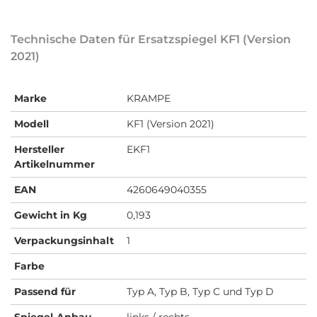
Technische Daten für Ersatzspiegel KF1 (Version
2021)
Marke
KRAMPE
Modell
KF1 (Version 2021)
Hersteller
EKF1
Artikelnummer
EAN
4260649040355
Gewicht in Kg
0,193
Verpackungsinhalt
1
Farbe
Passend für
Typ A, Typ B, Typ C und Typ D
Spiegel-Anbau
links / rechts