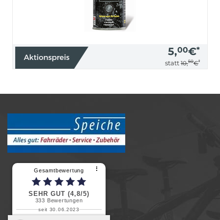
5,
00
€
*
50
*
statt
10,
€
⠇
Gesamtbewertung
SEHR GUT (4,8/5)
333
Bewertungen
seit 30.06.2023