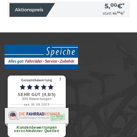
5,
00
€
*
50
*
statt
10,
€
⠇
Gesamtbewertung
SEHR GUT (4,8/5)
330
Bewertungen
seit 30.06.2023
Renate H.
Vielen Dank für ein herzliches
Willkommen in einer angenehmen
Atmosphäre....
weiterlesen
Kundenbewertungen
verschiedener Quellen