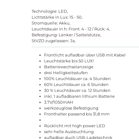
Technologie: LED,
Lichtstärke in Lux: 15 - 50,
Stromquelle: Akku,
Leuchtdauer in h: Front: 4 - 12 / Rück: 4,
Befestigung: Lenker / Sattelstütze,
StVZO zugelassen: Ja,
Frontlicht aufladbar über USB mit Kabel
Leuchtstärke bis 50 LUX!
Batteriewechselanzeige
drei Helligkeitsstufen
100% Leuchtdauer ca. 4 Stunden
60% Leuchtdauer ca. 6 Stunden
30 % Leuchtdauer ca. 12 Stunden
inkl. 1 aufladbaren lithium Batterie
3.7V/1050mAH
werkzeuglose Befestigung
Fronthalter passend bis 31,8 mm
Rücklicht mit high power LED
sehr helle Ausleuchtung
aufladbar duch USB-Ladetechnik