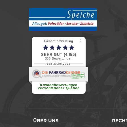
⠇
Gesamtbewertung
SEHR GUT (4,8/5)
333
Bewertungen
seit 30.06.2023
Renate H.
Vielen Dank für ein herzliches
Willkommen in einer angenehmen
Atmosphäre....
weiterlesen
Kundenbewertungen
verschiedener Quellen
ÜBER UNS
RECHT