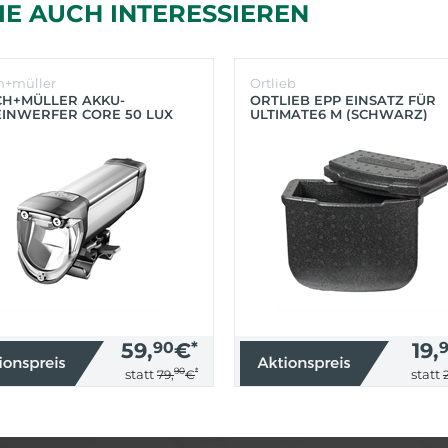
IE AUCH INTERESSIEREN
h+müller
Ortlieb
CH+MÜLLER AKKU-
ORTLIEB EPP EINSATZ FÜR
INWERFER CORE 50 LUX
ULTIMATE6 M (SCHWARZ)
BER)
59,
90
€
*
19,
90
*
statt
statt
79,
€