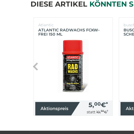
DIESE ARTIKEL
KÖNNTEN S
Atlantic
busc
ATLANTIC RADWACHS FCKW-
BUS
FREI 150 ML
SCHE
(SIL
5,
00
€
*
50
*
statt
10,
€