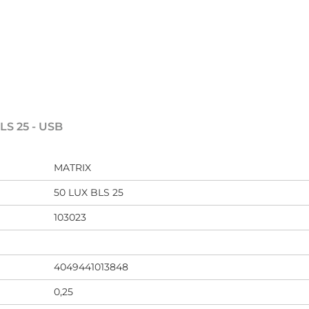
LS 25 - USB
MATRIX
50 LUX BLS 25
103023
4049441013848
0,25