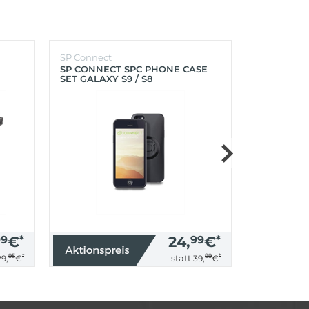
SP Connect
SP Connect
SP CONNECT SPC PHONE CASE
SP CONNEC
SET GALAXY S9 / S8
GALAXY S9+
99
€
*
24,
99
€
*
95
*
99
*
statt
29,
€
39,
€