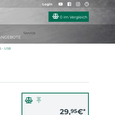
Login
0
im Vergleich
Service
ANGEBOTE
 - USB
29,
€
95
*